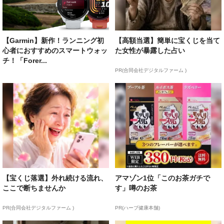
【Garmin】新作！ランニング初
【高額当選】簡単に宝くじを当て
心者におすすめのスマートウォッ
た女性が暴露した占い
チ！「Forer...
PR(合同会社デジタルファーム )
【宝くじ落選】外れ続ける流れ、
アマゾン1位「このお茶ガチで
ここで断ちませんか
す」噂のお茶
PR(合同会社デジタルファーム )
PR(ハーブ健康本舗)