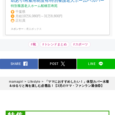
助あり/再雇用制度有/特別養護老人ホーム/ヘルパー
特別養護老人ホーム船橋百寿苑
千葉県
月給19万6,080円～31万8,800円
正社員
スポンサー：
求人ボックス
#靴
#トレンドまとめ
#スポーツ
SHARE
POST
LINE
mamagirl
Lifestyle
「ママにおすすめしたい！」体型カバー水着
＆ゆるりと海を楽しむ必需品！【3児のママ・ファンラン通信⑥】