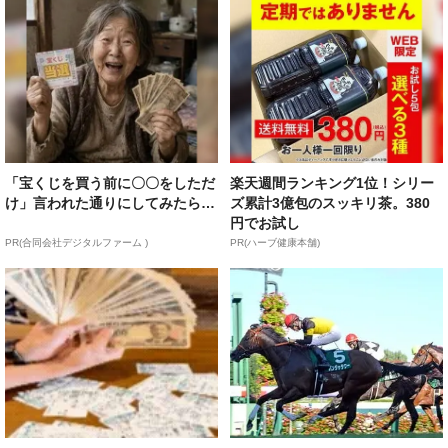
「宝くじを買う前に〇〇をしただ
楽天週間ランキング1位！シリー
け」言われた通りにしてみたら…
ズ累計3億包のスッキリ茶。380
円でお試し
PR(合同会社デジタルファーム )
PR(ハーブ健康本舗)