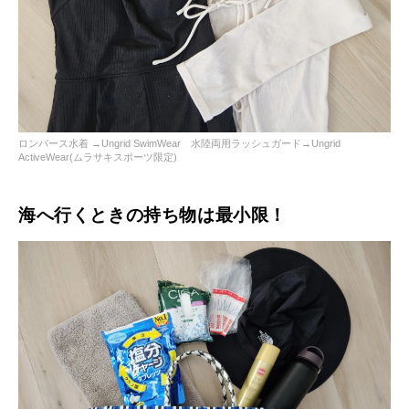
ロンパース水着 →Ungrid SwimWear 水陸両用ラッシュガード→Ungrid
ActiveWear(ムラサキスポーツ限定)
海へ行くときの持ち物は最小限！