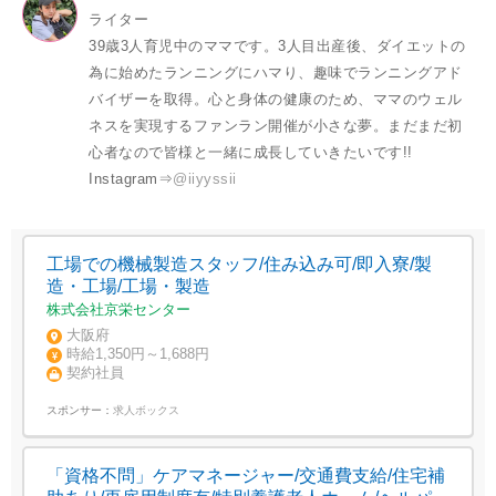
ライター
39歳3人育児中のママです。3人目出産後、ダイエットの
為に始めたランニングにハマり、趣味でランニングアド
バイザーを取得。心と身体の健康のため、ママのウェル
ネスを実現するファンラン開催が小さな夢。まだまだ初
心者なので皆様と一緒に成長していきたいです!!
Instagram⇒
@iiyyssii
工場での機械製造スタッフ/住み込み可/即入寮/製
造・工場/工場・製造
株式会社京栄センター
大阪府
時給1,350円～1,688円
契約社員
スポンサー：
求人ボックス
「資格不問」ケアマネージャー/交通費支給/住宅補