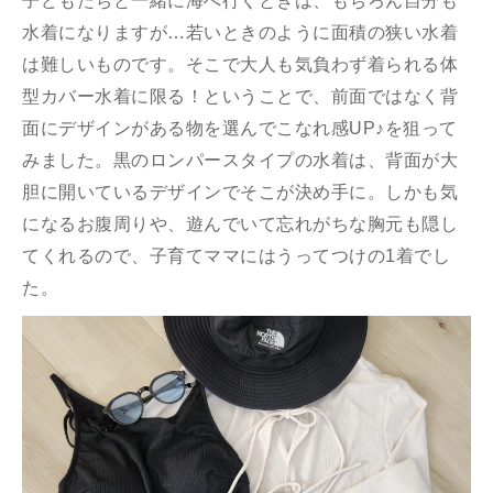
子どもたちと一緒に海へ行くときは、もちろん自分も
水着になりますが…若いときのように面積の狭い水着
は難しいものです。そこで大人も気負わず着られる体
型カバー水着に限る！ということで、前面ではなく背
面にデザインがある物を選んでこなれ感UP♪を狙って
みました。黒のロンパースタイプの水着は、背面が大
胆に開いているデザインでそこが決め手に。しかも気
になるお腹周りや、遊んでいて忘れがちな胸元も隠し
てくれるので、子育てママにはうってつけの1着でし
た。