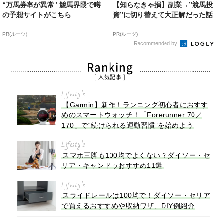
“万馬券率が異常” 競馬界隈で噂
【知らなきゃ損】副業→”競馬投
の予想サイトがこちら
資”に切り替えて大正解だった話
PR(ルーツ)
PR(ルーツ)
Recommended by
Ranking
[ 人気記事 ]
Lifestyle
【Garmin】新作！ランニング初心者におすす
めのスマートウォッチ！「Forerunner 70／
170」で“続けられる運動習慣”を始めよう
Lifestyle
スマホ三脚も100均でよくない？ダイソー・セ
リア・キャンドゥおすすめ11選
Lifestyle
スライドレールは100均で！ダイソー・セリア
で買えるおすすめや収納ワザ、DIY例紹介