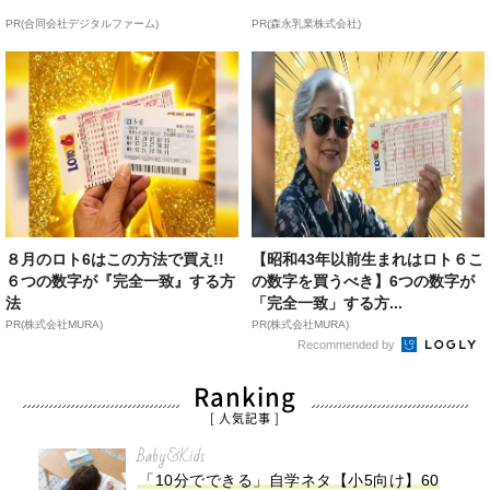
PR(合同会社デジタルファーム)
PR(森永乳業株式会社)
８月のロト6はこの方法で買え!!
【昭和43年以前生まれはロト６こ
６つの数字が『完全一致』する方
の数字を買うべき】6つの数字が
法
「完全一致」する方...
PR(株式会社MURA)
PR(株式会社MURA)
Recommended by
Ranking
[ 人気記事 ]
Baby&Kids
「10分でできる」自学ネタ【小5向け】60