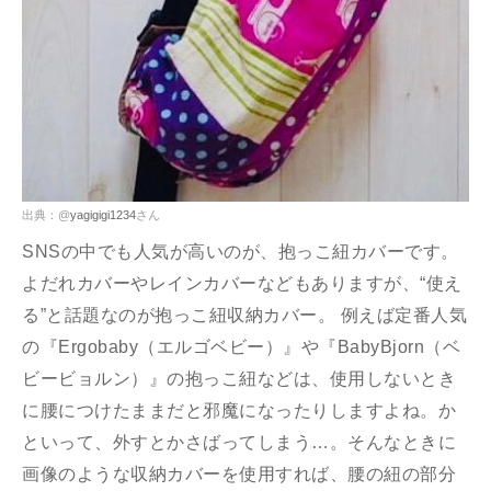
出典：@
yagigigi1234
さん
SNSの中でも人気が高いのが、抱っこ紐カバーです。
よだれカバーやレインカバーなどもありますが、“使え
る”と話題なのが抱っこ紐収納カバー。 例えば定番人気
の『Ergobaby（エルゴベビー）』や『BabyBjorn（ベ
ビービョルン）』の抱っこ紐などは、使用しないとき
に腰につけたままだと邪魔になったりしますよね。か
といって、外すとかさばってしまう…。そんなときに
画像のような収納カバーを使用すれば、腰の紐の部分