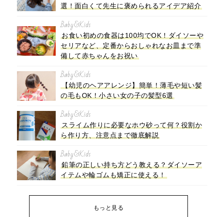
選！面白くて先生に褒められるアイデア紹介
Baby&Kids
お食い初めの食器は100均でOK！ダイソーや
セリアなど、定番からおしゃれなお皿まで準
備して赤ちゃんをお祝い
Baby&Kids
【幼児のヘアアレンジ】簡単！薄毛や短い髪
の毛もOK！小さい女の子の髪型6選
Baby&Kids
スライム作りに必要なホウ砂って何？役割か
ら作り方、注意点まで徹底解説
Baby&Kids
鉛筆の正しい持ち方どう教える？ダイソーア
イテムや輪ゴムも矯正に使える！
もっと見る