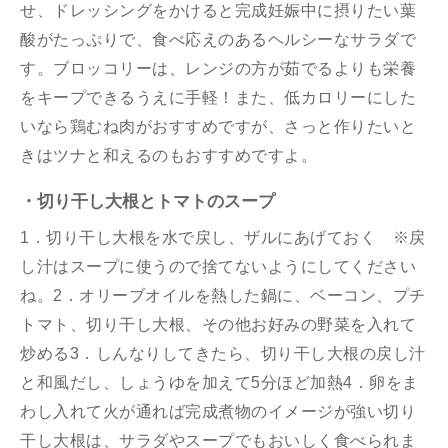
せ、ドレッシングをかけると完成妊娠中に摂りたい葉
酸がたっぷりで、食べ応えのあるヘルシーなサラダで
す。ブロッコリーは、レンジの方が茹でるよりも栄養
をキープできるうえに手軽！また、低カロリーにした
いなら鶏むね肉がおすすめですが、さっと作りたいと
きはツナと和えるのもおすすめですよ。
・切り干し大根とトマトのスープ
1．切り干し大根を水で戻し、ザルにあげておく ※戻
し汁はスープに使うので捨てないようにしてください
ね。2．オリーブオイルを熱した鍋に、ベーコン、プチ
トマト、切り干し大根、その他お好みの野菜を入れて
炒める3．しんなりしてきたら、切り干し大根の戻し汁
と和風だし、しょうゆを加えて5分ほど加熱4．卵をま
わし入れて火が通れば完成煮物のイメージが強い切り
干し大根は、サラダやスープでもおいしく食べられま