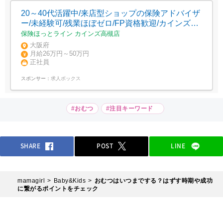
20～40代活躍中/来店型ショップの保険アドバイザ
ー/未経験可/残業ほぼゼロ/FP資格歓迎/カインズ高
槻店
保険ほっとライン カインズ高槻店
大阪府
月給26万円～50万円
正社員
スポンサー：
求人ボックス
#おむつ
#注目キーワード
SHARE
POST
LINE
mamagirl
Baby&Kids
おむつはいつまでする？はずす時期や成功
に繋がるポイントをチェック