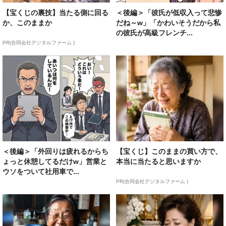
【宝くじの裏技】当たる側に回る
＜後編＞「彼氏が低収入って悲惨
か、このままか
だね～w」「かわいそうだから私
の彼氏が高級フレンチ...
PR(合同会社デジタルファーム )
＜後編＞「外回りは疲れるからち
【宝くじ】このままの買い方で、
ょっと休憩してるだけw」営業と
本当に当たると思いますか
ウソをついて社用車で...
PR(合同会社デジタルファーム )