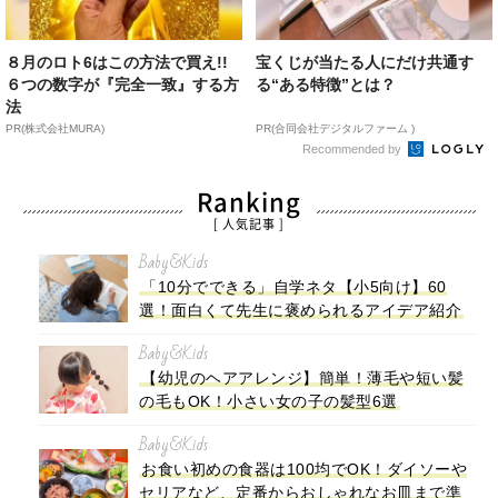
８月のロト6はこの方法で買え!!
宝くじが当たる人にだけ共通す
６つの数字が『完全一致』する方
る“ある特徴”とは？
法
PR(株式会社MURA)
PR(合同会社デジタルファーム )
Recommended by
Ranking
[ 人気記事 ]
Baby&Kids
「10分でできる」自学ネタ【小5向け】60
選！面白くて先生に褒められるアイデア紹介
Baby&Kids
【幼児のヘアアレンジ】簡単！薄毛や短い髪
の毛もOK！小さい女の子の髪型6選
Baby&Kids
お食い初めの食器は100均でOK！ダイソーや
セリアなど、定番からおしゃれなお皿まで準