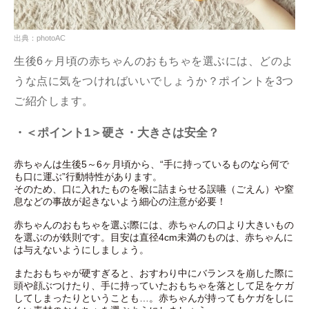
出典：photoAC
生後6ヶ月頃の赤ちゃんのおもちゃを選ぶには、どのよ
うな点に気をつければいいでしょうか？ポイントを3つ
ご紹介します。
・＜ポイント1＞硬さ・大きさは安全？
赤ちゃんは生後5～6ヶ月頃から、“手に持っているものなら何で
も口に運ぶ”行動特性があります。
そのため、口に入れたものを喉に詰まらせる誤嚥（ごえん）や窒
息などの事故が起きないよう細心の注意が必要！
赤ちゃんのおもちゃを選ぶ際には、赤ちゃんの口より大きいもの
を選ぶのが鉄則です。目安は直径4cm未満のものは、赤ちゃんに
は与えないようにしましょう。
またおもちゃが硬すぎると、おすわり中にバランスを崩した際に
頭や顔ぶつけたり、手に持っていたおもちゃを落として足をケガ
してしまったりということも…。赤ちゃんが持ってもケガをしに