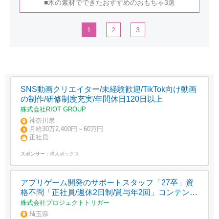
■木の素材でできたおすすめのおもちゃ3選
1
2
3
SNS動画クリエイター/未経験歓迎/TikTok向け動画
の制作/研修制度充実/年間休日120日以上
株式会社RIOT GROUP
神奈川県
月給30万2,400円～60万円
正社員
スポンサー：
求人ボックス
アプリゲーム開発のサポートスタッフ「27卒」資
格不問「正社員/週休2日制/賞与年2回」コンテンツ
好き歓迎/川口市栄町2丁目
株式会社プロジェクトトリガー
埼玉県