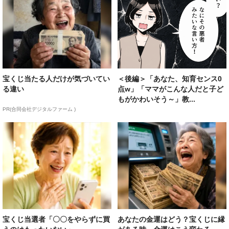
宝くじ当たる人だけが気づいてい
＜後編＞「あなた、知育センス0
る違い
点w」「ママがこんな人だと子ど
もがかわいそう～」教...
PR(合同会社デジタルファーム )
宝くじ当選者「〇〇をやらずに買
あなたの金運はどう？宝くじに縁