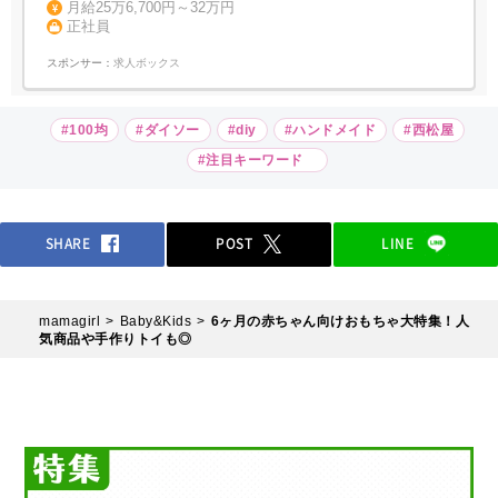
月給25万6,700円～32万円
正社員
スポンサー：
求人ボックス
#100均
#ダイソー
#diy
#ハンドメイド
#西松屋
#注目キーワード
SHARE
POST
LINE
mamagirl
Baby&Kids
6ヶ月の赤ちゃん向けおもちゃ大特集！人
気商品や手作りトイも◎