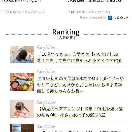
うのはもったいない」
がある時、金運はこう変わる
PR(合同会社デジタルファーム )
PR(合同会社デジタルファーム )
Recommended by
Ranking
[ 人気記事 ]
Baby&Kids
「10分でできる」自学ネタ【小5向け】60
選！面白くて先生に褒められるアイデア紹介
Baby&Kids
お食い初めの食器は100均でOK！ダイソーや
セリアなど、定番からおしゃれなお皿まで準
備して赤ちゃんをお祝い
Baby&Kids
【幼児のヘアアレンジ】簡単！薄毛や短い髪
の毛もOK！小さい女の子の髪型6選
Baby&Kids