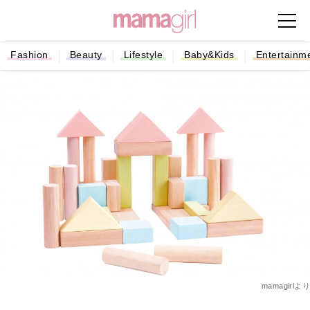
Fashion
Beauty
Lifestyle
Baby&Kids
Entertainm
mamagirlより