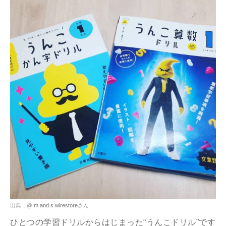
出典：@
m.and.s.wirestore
さん
ひとつの学習ドリルからはじまった“うんこドリル”です