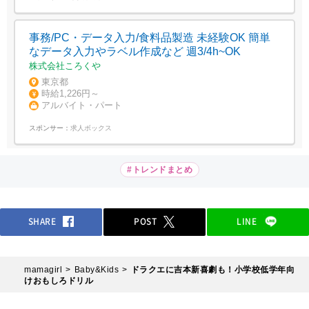
事務/PC・データ入力/食料品製造 未経験OK 簡単
なデータ入力やラベル作成など 週3/4h~OK
株式会社ころくや
東京都
時給1,226円～
アルバイト・パート
スポンサー：
求人ボックス
#トレンドまとめ
SHARE
POST
LINE
mamagirl
Baby&Kids
ドラクエに吉本新喜劇も！小学校低学年向
けおもしろドリル