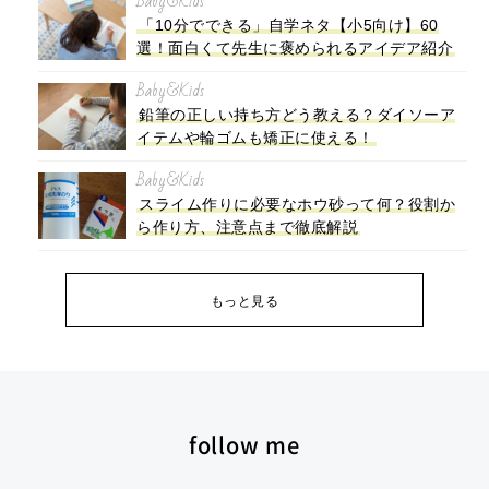
Baby&Kids
「10分でできる」自学ネタ【小5向け】60
選！面白くて先生に褒められるアイデア紹介
Baby&Kids
鉛筆の正しい持ち方どう教える？ダイソーア
イテムや輪ゴムも矯正に使える！
Baby&Kids
スライム作りに必要なホウ砂って何？役割か
ら作り方、注意点まで徹底解説
もっと見る
follow me