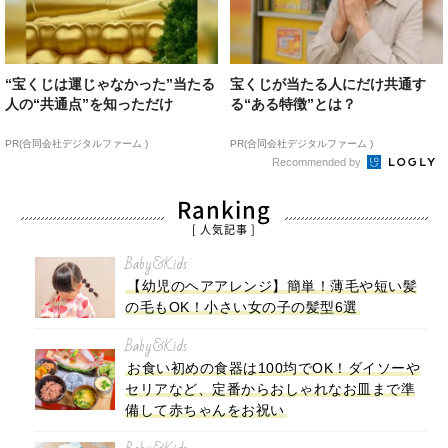
“宝くじは運じゃなかった”当たる
宝くじが当たる人にだけ共通す
人の“共通点”を知っただけ
る“ある特徴”とは？
PR(合同会社デジタルファーム )
PR(合同会社デジタルファーム )
Recommended by
Ranking
[ 人気記事 ]
Baby&Kids
【幼児のヘアアレンジ】簡単！薄毛や短い髪
の毛もOK！小さい女の子の髪型6選
Baby&Kids
お食い初めの食器は100均でOK！ダイソーや
セリアなど、定番からおしゃれなお皿まで準
備して赤ちゃんをお祝い