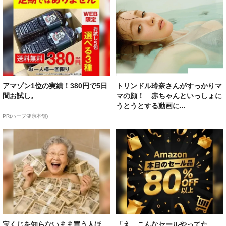
アマゾン1位の実績！380円で5日
トリンドル玲奈さんがすっかりマ
間お試し。
マの顔！ 赤ちゃんといっしょに
うとうとする動画に...
PR(ハーブ健康本舗)
宝くじを知らないまま買う人ほ
「え、こんなセールやってた