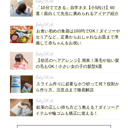
Baby&Kids
「10分でできる」自学ネタ【小5向け】60
選！面白くて先生に褒められるアイデア紹介
Baby&Kids
お食い初めの食器は100均でOK！ダイソーや
セリアなど、定番からおしゃれなお皿まで準
備して赤ちゃんをお祝い
Baby&Kids
【幼児のヘアアレンジ】簡単！薄毛や短い髪
の毛もOK！小さい女の子の髪型6選
Baby&Kids
スライム作りに必要なホウ砂って何？役割か
ら作り方、注意点まで徹底解説
Baby&Kids
鉛筆の正しい持ち方どう教える？ダイソーア
イテムや輪ゴムも矯正に使える！