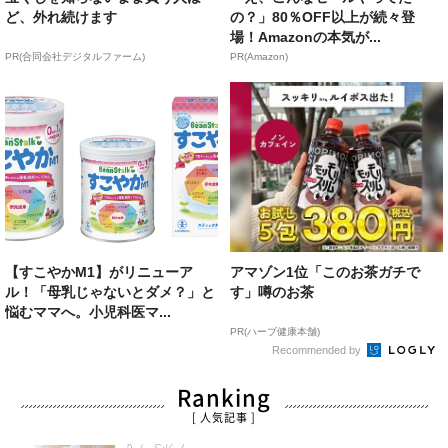
ど、外れ続けます
の？」80％OFF以上が続々登
場！Amazonの本気が...
PR(合同会社デジタルファーム)
PR(Amazon)
【すこやかM1】がリニューア
アマゾン1位「このお茶ガチで
ル！「母乳じゃないとダメ？」と
す」噂のお茶
悩むママへ。小児科医マ...
PR(ハーブ健康本舗)
Recommended by
Ranking
[ 人気記事 ]