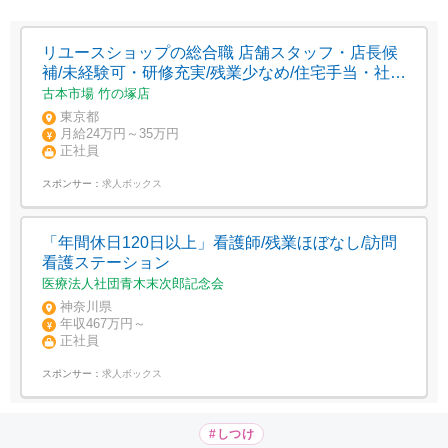
リユースショップの総合職 店舗スタッフ・店長候
補/未経験可・研修充実/残業少なめ/住宅手当・社宅
制度
古本市場 竹の塚店
東京都
月給24万円～35万円
正社員
スポンサー：
求人ボックス
「年間休日120日以上」看護師/残業ほぼなし/訪問
看護ステーション
医療法人社団青木末次郎記念会
神奈川県
年収467万円～
正社員
スポンサー：
求人ボックス
#しつけ