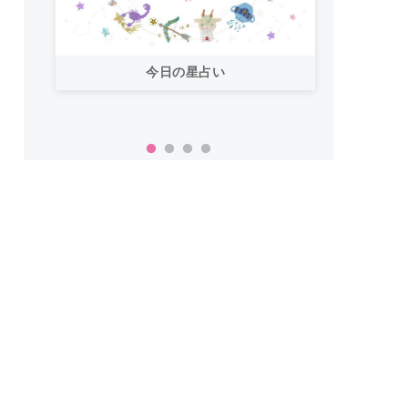
今日の星占い
「お
い！