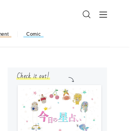
ment
Comic
Check it out!
モ
方
ー