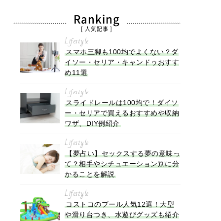
Ranking
[ 人気記事 ]
Lifestyle
スマホ三脚も100均でよくない？ダ
イソー・セリア・キャンドゥおすす
め11選
Lifestyle
スライドレールは100均で！ダイソ
ー・セリアで買えるおすすめや収納
ワザ、DIY例紹介
Lifestyle
【夢占い】セックスする夢の意味っ
て？相手やシチュエーション別に分
かることを解説
Lifestyle
コストコのプール人気12選！大型
や滑り台つき、水遊びグッズも紹介