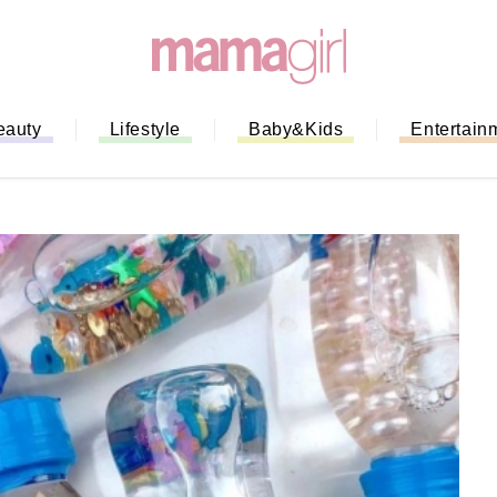
eauty
Lifestyle
Baby&Kids
Entertain
「もう行列に並ばない！」ミスドの
バイルオーダー完全ガイド｜支払い
法から受け取り方までネットオーダ