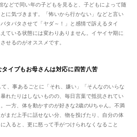
館などで同い年の子どもを見ると、子どもによって随
ことに気づきます。「怖いから行かない」などと言い
をバタバタさせて「ヤダ～！」と感情で訴えるタイ
抱えている状態には変わりありません。イヤイヤ期に
をさせるのがオススメです。
なタイプもお母さんは対応に四苦八苦
して、事あるごとに「それ、嫌い」「そんなのいらな
て暴れたりはしないものの、毎日言葉で抵抗されてい
。一方、体を動かすのが好きな2歳のUちゃん。不満
葉がまだ上手に話せない分、物を投げたり、自分の体
めに入ると、更に怒って手がつけられなくなること