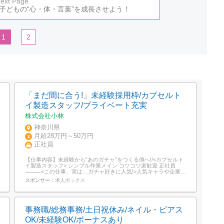
ext Page
子どもの“心・体・言葉”を成長させよう！
1
2
「まだ間に合う!」未経験採用枠/カプセルト
イ製造スタッフ/プライベート充実
株式会社小林
神奈川県
月給28万円～50万円
正社員
【仕事内容】未経験から“あのガチャ”をつくる側へ!/<カプセルト
イ製造スタッフ> シンプル作業メイン コツコツ派歓迎 正社員
⸻<この仕事、実は…ガチャ好きに人気!>人気キャラや企業コ
ラボのカプセルトイに関われる製造現場なのに毎日いろんな商品
スポンサー：
求人ボックス
に触れられるモクモク作業・チームワーク、どちらもバランスよ
く ⸻<お仕事内容>カプセルトイ(ガチャガチャ)の製造工場で
の軽作業を中...
事務職/総務事務/土日祝休み/ネイル・ピアス
OK/未経験OK/ボーナスあり