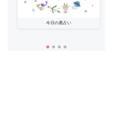
今日の星占い
「お
い！