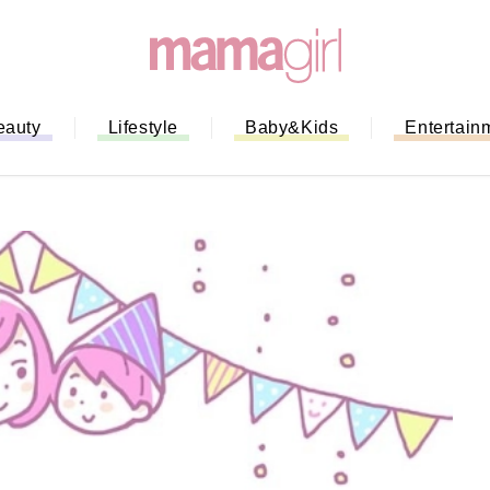
eauty
Lifestyle
Baby&Kids
Entertain
「もう行列に並ばない！」ミスドの
バイルオーダー完全ガイド｜支払い
法から受け取り方までネットオーダ