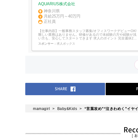
AQUARIUS株式会社
神奈川県
月給25万円～40万円
正社員
【仕事内容】一般事務スタッフ募集/オフィスワークデビューOK!
難しい業務はありません。研修があるので未経験の方や経験が浅
い方も、安心してスタートできます 求人のポイント 完全週休2日
制(土日祝休) 20代・30代若手活躍中! 年間休日125日以上 賞与年2
スポンサー：
求人ボックス
回(6月・12月) お仕事内容 事務サポートをお任せします!具体的に
書類の作成、提出、管理...
SHARE
mamagirl
Baby&Kids
“言葉攻め”“泣きわめく”イ
Re
[ 