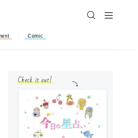
ment
Comic
Check it out!
モ
方
ー