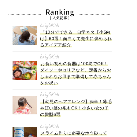
Ranking
[ 人気記事 ]
Baby&Kids
「10分でできる」自学ネタ【小5向
け】60選！面白くて先生に褒められ
るアイデア紹介
Baby&Kids
お食い初めの食器は100均でOK！
ダイソーやセリアなど、定番からお
しゃれなお皿まで準備して赤ちゃん
をお祝い
Baby&Kids
【幼児のヘアアレンジ】簡単！薄毛
や短い髪の毛もOK！小さい女の子
の髪型6選
Baby&Kids
スライム作りに必要なホウ砂って