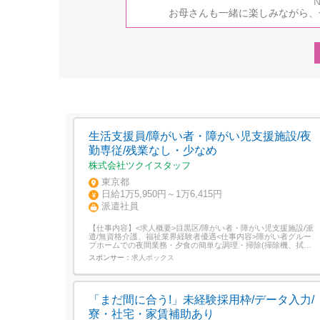
N
お母さんも一緒に楽しみながら、
生活支援員/障がい者・障がい児支援施設/夜
勤専従/残業なし・少なめ
株式会社ツクイスタッフ
東京都
日給1万5,950円～1万6,415円
派遣社員
【仕事内容】<求人概要>目黒区/障がい者・障がい児支援施設/派
遣/無資格介護、福祉業界経験者優遇<仕事内容>障がい者グルー
プホームでの夜間業務・夕食の簡単な調理・掃除(掃除機、拭き
掃除)・利用者さんのお話相手・夜間の見守り巡回・保護猫への
スポンサー：
求人ボックス
餌やり、トイレ処理(施設内は保護猫が3匹います。)・支援記録入
力等 利用者さんは自立しているため、身体介護は一切ございませ
ん。無資格・未...
「まだ間に合う!」未経験採用枠/データ入力/
寮・社宅・家賃補助あり