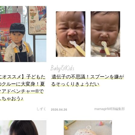
Baby&Kids
にオススメ】子どもた
遺伝子の不思議！スプーンを嫌が
のクルーに大変身！夏
るそっくりきょうだい
クアドベンチャー®で
しちゃおう♪
しずく
mamagirlWEB編集部
2026.04.26