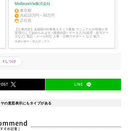
MeilleureVie株式会社
東京都
月給23万円～50万円
正社員
【仕事内容】未経験OK!事務スタッフ募集 マニュアルや研修が充
実!安心して始められます <業務内容> データ入力(経理・給与デー
タなど) 電話・メール対応 人事・労務のサポート など 魅力
POINT 1. 無理なく続けられる環境 無期限雇用&土日祝休み&残業
スポンサー：
求人ボックス
ほぼなし!昇給・賞与も充実 2. 事務スキルを一生モノに 幅広い経
験にチャレンジ可能。手に職をつけられます ...
#しつけ
POST
LINE
ヤイヤの意思表示にもタイプがある
commend
おすすめ記事 ]