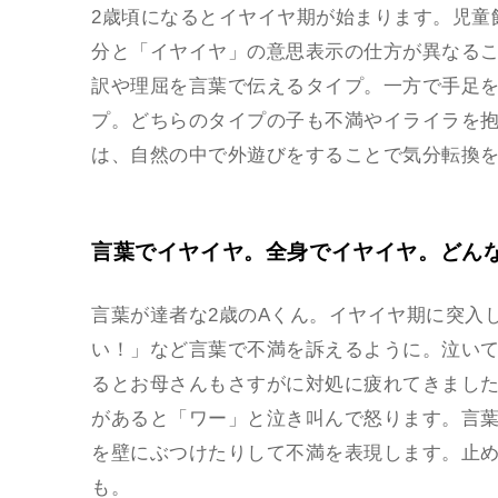
2歳頃になるとイヤイヤ期が始まります。児童
分と「イヤイヤ」の意思表示の仕方が異なる
訳や理屈を言葉で伝えるタイプ。一方で手足
プ。どちらのタイプの子も不満やイライラを
は、自然の中で外遊びをすることで気分転換
言葉でイヤイヤ。全身でイヤイヤ。どん
言葉が達者な2歳のAくん。イヤイヤ期に突入
い！」など言葉で不満を訴えるように。泣い
るとお母さんもさすがに対処に疲れてきました
があると「ワー」と泣き叫んで怒ります。言
を壁にぶつけたりして不満を表現します。止
も。