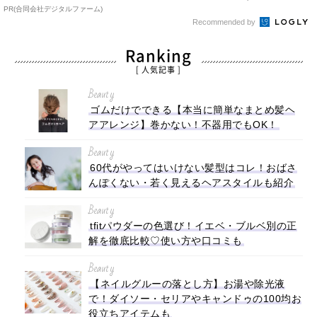
PR(合同会社デジタルファーム)
Recommended by
Ranking
[ 人気記事 ]
Beauty
ゴムだけでできる【本当に簡単なまとめ髪ヘ
アアレンジ】巻かない！不器用でもOK！
Beauty
60代がやってはいけない髪型はコレ！おばさ
んぽくない・若く見えるヘアスタイルも紹介
Beauty
tfitパウダーの色選び！イエベ・ブルベ別の正
解を徹底比較♡使い方や口コミも
Beauty
【ネイルグルーの落とし方】お湯や除光液
で！ダイソー・セリアやキャンドゥの100均お
役立ちアイテムも