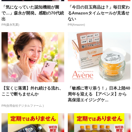
「気になっていた認知機能が菌
「今日の目玉商品は？」毎日変わ
で…」森永が開発。感動の70代続
るAmazonタイムセールが見逃せ
出
ない
PR(森永乳業)
PR(Amazon)
【宝くじ落選】外れ続ける流れ、
「敏感に寄り添う！」日本上陸40
ここで断ちませんか
周年を迎える 【アベンヌ】から
高保湿エイジングケ...
PR(合同会社デジタルファーム )