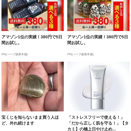
アマゾン1位の実績！380円で5日
アマゾン1位の実績！380円で5日
間お試し。
間お試し。
PR(ハーブ健康本舗)
PR(ハーブ健康本舗)
宝くじを知らないまま買う人ほ
「ストレスフリーで使える！」
ど、外れ続けます
「だから正しく肌を守る！」【タ
カミ】の極上日やけ止め...