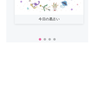
今日の星占い
「お
い！