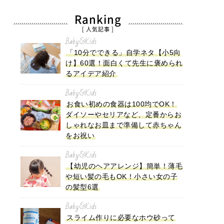
Ranking
[ 人気記事 ]
Baby&Kids
「10分でできる」自学ネタ【小5向
け】60選！面白くて先生に褒められ
るアイデア紹介
Baby&Kids
お食い初めの食器は100均でOK！
ダイソーやセリアなど、定番からお
しゃれなお皿まで準備して赤ちゃん
をお祝い
Baby&Kids
【幼児のヘアアレンジ】簡単！薄毛
や短い髪の毛もOK！小さい女の子
の髪型6選
Baby&Kids
スライム作りに必要なホウ砂って