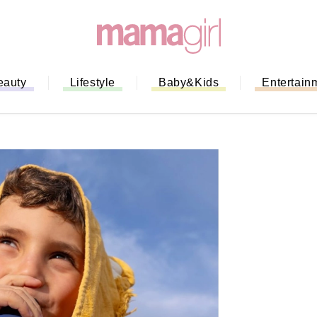
eauty
Lifestyle
Baby&Kids
Entertain
「もう行列に並ばない！」ミスドの
バイルオーダー完全ガイド｜支払い
法から受け取り方までネットオーダ