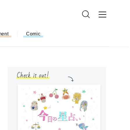
ment
Comic
Check it out!
モ
方
ー