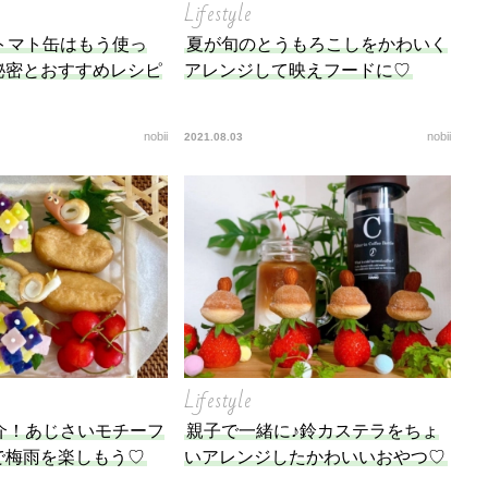
Lifestyle
トマト缶はもう使っ
夏が旬のとうもろこしをかわいく
秘密とおすすめレシピ
アレンジして映えフードに♡
nobii
nobii
2021.08.03
Lifestyle
介！あじさいモチーフ
親子で一緒に♪鈴カステラをちょ
で梅雨を楽しもう♡
いアレンジしたかわいいおやつ♡