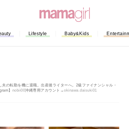
eauty
Lifestyle
Baby&Kids
Entertain
し夫の転勤を機に退職。出産後ライターへ。2級ファイナンシャル・
ram】
nobii00
沖縄専用アカウント→
okinawa.daisuki01
ない！」ミスドのモ
全ガイド｜支払い方
までネットオーダー