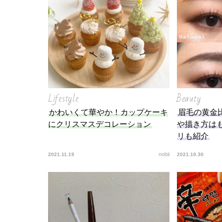
を徹
Lifestyle
Beauty
かわいくて華やか！カップケーキ
眉毛の黄金
にクリスマスデコレーション
や描き方は
リも紹介
nobii
2021.11.19
2021.10.30