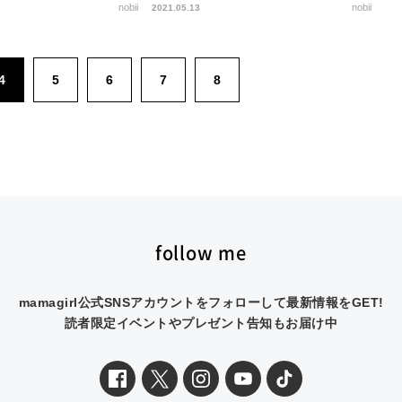
nobii
nobii
2021.05.13
4
5
6
7
8
follow me
mamagirl公式SNSアカウントをフォローして最新情報をGET!
読者限定イベントやプレゼント告知もお届け中