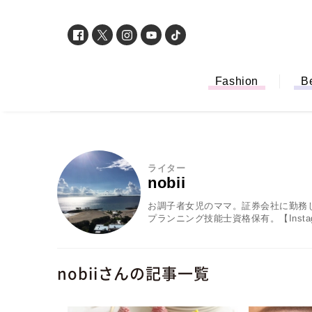
Fashion
B
ライター
nobii
お調子者女児のママ。証券会社に勤務
プランニング技能士資格保有。【Instag
nobiiさんの記事一覧
「もう行列に並ば
バイルオーダー完
法から受け取り方