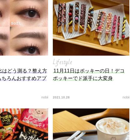
底解説
今日の星占い
Lifestyle
比はどう測る？整え方
11月11日はポッキーの日！デコ
もちろんおすすめアプ
ポッキーでド派手に大変身
nobii
nobii
2021.10.28