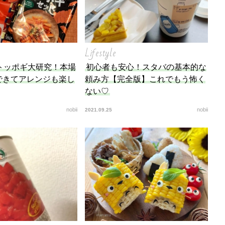
Lifestyle
トッポギ大研究！本場
初心者も安心！スタバの基本的な
できてアレンジも楽し
頼み方【完全版】これでもう怖く
ない♡
nobii
nobii
2021.09.25