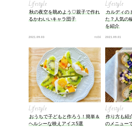
Lifestyle
Lifestyle
秋の夜空を眺めよう♡親子で作れ
カルディの
るかわいいキャラ団子
た？人気の
を紹介
nobii
2021.09.03
2021.09.01
Lifestyle
Lifestyle
おうちで子どもと作ろう！簡単＆
作り方も紹
ヘルシーな映えアイス5選
のメニュー