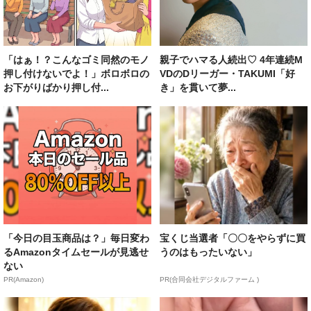
「はぁ！？こんなゴミ同然のモノ
親子でハマる人続出♡ 4年連続M
押し付けないでよ！」ボロボロの
VDのDリーガー・TAKUMI「好
お下がりばかり押し付...
き」を貫いて夢...
「今日の目玉商品は？」毎日変わ
宝くじ当選者「〇〇をやらずに買
るAmazonタイムセールが見逃せ
うのはもったいない」
ない
PR(Amazon)
PR(合同会社デジタルファーム )