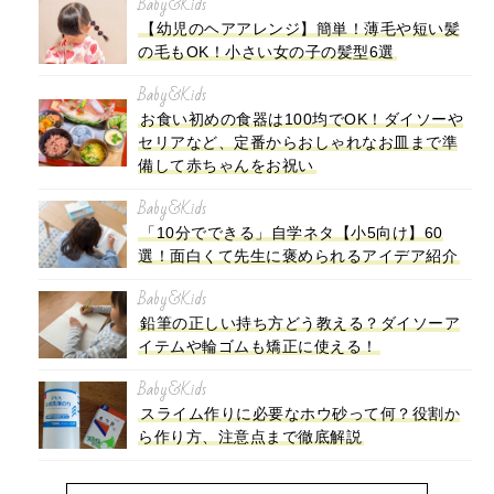
Baby&Kids
【幼児のヘアアレンジ】簡単！薄毛や短い髪
の毛もOK！小さい女の子の髪型6選
Baby&Kids
お食い初めの食器は100均でOK！ダイソーや
セリアなど、定番からおしゃれなお皿まで準
備して赤ちゃんをお祝い
Baby&Kids
「10分でできる」自学ネタ【小5向け】60
選！面白くて先生に褒められるアイデア紹介
Baby&Kids
鉛筆の正しい持ち方どう教える？ダイソーア
イテムや輪ゴムも矯正に使える！
Baby&Kids
スライム作りに必要なホウ砂って何？役割か
ら作り方、注意点まで徹底解説