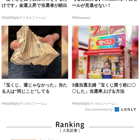
けです」金運上昇で当選者が続出
ールが見逃せない！
PR(合同会社デジタルファーム)
PR(Amazon)
「宝くじ、運じゃなかった」当た
3億当選主婦「宝くじ買う前に〇
る人は“同じこと”してる
〇した」当選率上げる方法
PR(合同会社デジタルファーム )
PR(合同会社デジタルファーム )
Recommended by
Ranking
[ 人気記事 ]