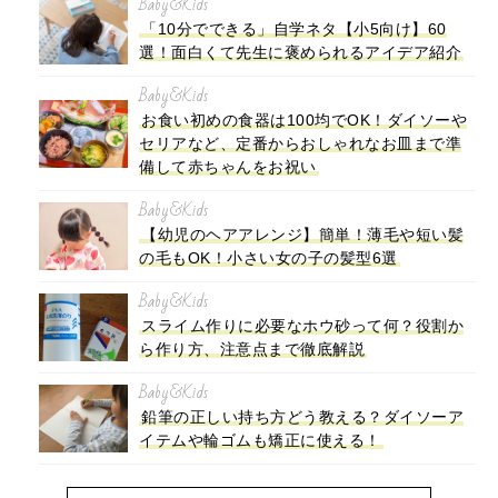
Baby&Kids
「10分でできる」自学ネタ【小5向け】60
選！面白くて先生に褒められるアイデア紹介
Baby&Kids
お食い初めの食器は100均でOK！ダイソーや
セリアなど、定番からおしゃれなお皿まで準
備して赤ちゃんをお祝い
Baby&Kids
【幼児のヘアアレンジ】簡単！薄毛や短い髪
の毛もOK！小さい女の子の髪型6選
Baby&Kids
スライム作りに必要なホウ砂って何？役割か
ら作り方、注意点まで徹底解説
Baby&Kids
鉛筆の正しい持ち方どう教える？ダイソーア
イテムや輪ゴムも矯正に使える！