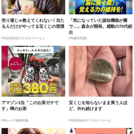
売り場じゃ教えてくれない！当た
「気になっていた認知機能が菌
る人だけがやってる宝くじの習慣
で…」森永が開発。感動の70代続
出
PR(合同会社デジタルファーム )
PR(森永乳業)
アマゾン1位「このお茶ガチで
宝くじを知らないまま買う人ほ
す」噂のお茶
ど、外れ続けます
PR(ハーブ健康本舗)
PR(合同会社デジタルファーム)