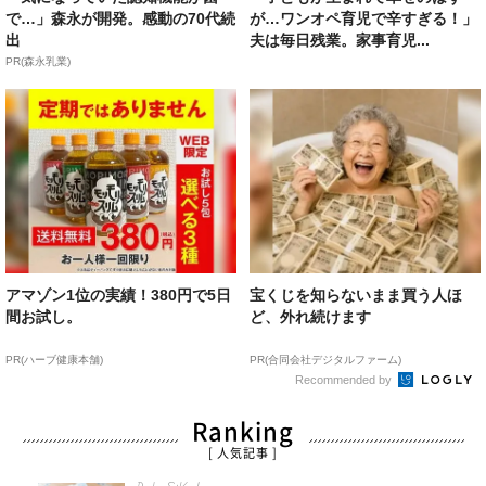
で…」森永が開発。感動の70代続
が…ワンオペ育児で辛すぎる！」
出
夫は毎日残業。家事育児...
PR(森永乳業)
アマゾン1位の実績！380円で5日
宝くじを知らないまま買う人ほ
間お試し。
ど、外れ続けます
PR(ハーブ健康本舗)
PR(合同会社デジタルファーム)
Recommended by
Ranking
[ 人気記事 ]