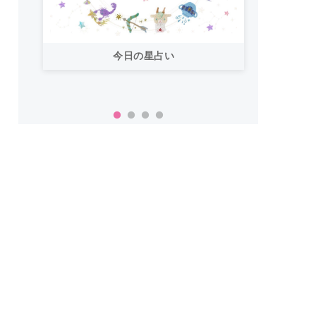
今日の星占い
「お
い！