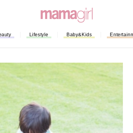
eauty
Lifestyle
Baby&Kids
Entertain
「もう行列に並ばない！」ミスドの
バイルオーダー完全ガイド｜支払い
法から受け取り方までネットオーダ