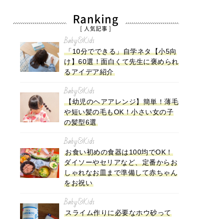
Ranking
[ 人気記事 ]
Baby&Kids
「10分でできる」自学ネタ【小5向
け】60選！面白くて先生に褒められ
るアイデア紹介
Baby&Kids
【幼児のヘアアレンジ】簡単！薄毛
や短い髪の毛もOK！小さい女の子
の髪型6選
Baby&Kids
お食い初めの食器は100均でOK！
ダイソーやセリアなど、定番からお
しゃれなお皿まで準備して赤ちゃん
をお祝い
Baby&Kids
スライム作りに必要なホウ砂って