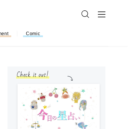
ment
Comic
Check it out!
モ
方
ー