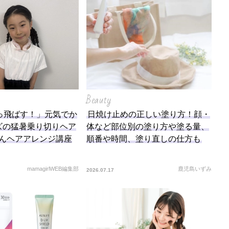
Beauty
っ飛ばす！」元気でか
日焼け止めの正しい塗り方！顔・
ズの猛暑乗り切りヘア
体など部位別の塗り方や塗る量、
ゃんヘアアレンジ講座
順番や時間、塗り直しの仕方も
mamagirlWEB編集部
鹿児島いずみ
2026.07.17