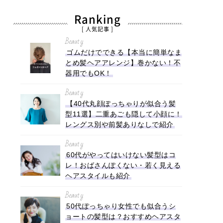
Ranking
[ 人気記事 ]
Beauty
ゴムだけでできる【本当に簡単なま
とめ髪ヘアアレンジ】巻かない！不
器用でもOK！
Beauty
【40代丸顔ぽっちゃりが似合う髪
型11選】二重あごも隠して小顔に！
レングス別や前髪ありなしで紹介
Beauty
60代がやってはいけない髪型はコ
レ！おばさんぽくない・若く見える
ヘアスタイルも紹介
Beauty
50代ぽっちゃり女性でも似合うシ
ョートの髪型は？おすすめヘアスタ