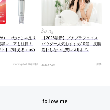
Beauty
PA++++だけじゃ足り
【2026最新】プチプラフェイス
美容マニアも注目！
パウダー人気おすすめ10選！皮脂
フト】で叶える＋αの
崩れしない毛穴レス肌に♡
mamagirlWEB編集部
優夢
2026.07.28
follow me