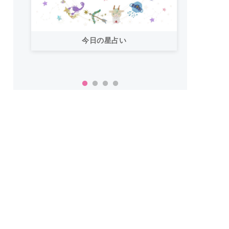
小学生
「おいしいご飯で暑い夏を乗り切りた
簡単
い！」【カルディ】夏にぴったりのホ
ットな神商品14選