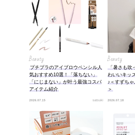
Beauty
Beauty
プチプラのアイブロウペンシル人
「暑さも吹
気おすすめ10選！「落ちない」
わいいキッ
「にじまない」が叶う最強コスパ
♪＜すずち
アイテム紹介
＞
satsuki
2026.07.15
2026.07.18