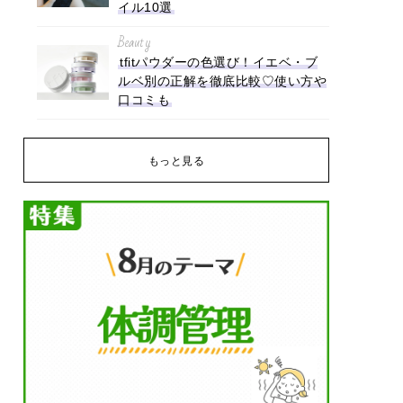
イル10選
Beauty
tfitパウダーの色選び！イエベ・ブ
ルベ別の正解を徹底比較♡使い方や
口コミも
もっと見る