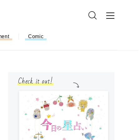
ment
Comic
Check it out!