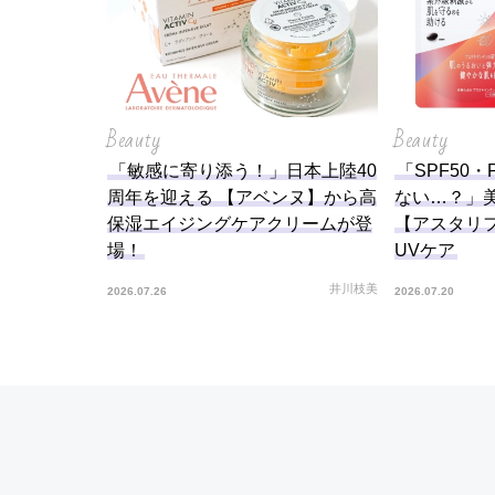
Beauty
Beauty
「敏感に寄り添う！」日本上陸40
「SPF50・
周年を迎える 【アベンヌ】から高
ない…？」
保湿エイジングケアクリームが登
【アスタリ
場！
UVケア
井川枝美
2026.07.26
2026.07.20