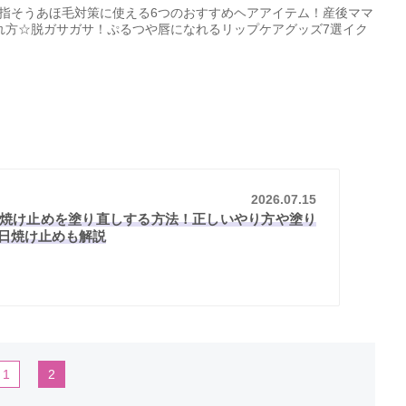
指そう
あほ毛対策に使える6つのおすすめヘアアイテム！産後ママ
れ方☆
脱ガサガサ！ぷるつや唇になれるリップケアグッズ7選
イク
2026.07.15
焼け止めを塗り直しする方法！正しいやり方や塗り
日焼け止めも解説
1
2