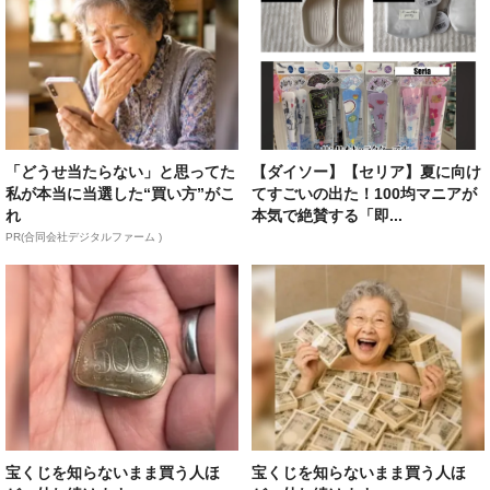
「どうせ当たらない」と思ってた
【ダイソー】【セリア】夏に向け
私が本当に当選した“買い方”がこ
てすごいの出た！100均マニアが
れ
本気で絶賛する「即...
PR(合同会社デジタルファーム )
宝くじを知らないまま買う人ほ
宝くじを知らないまま買う人ほ