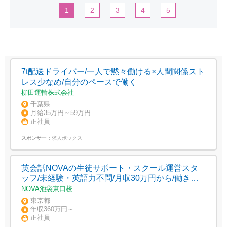
1
2
3
4
5
7t配送ドライバー/一人で黙々働ける×人間関係スト
レス少なめ/自分のペースで働く
柳田運輸株式会社
千葉県
月給35万円～59万円
正社員
スポンサー：
求人ボックス
英会話NOVAの生徒サポート・スクール運営スタ
ッフ/未経験・英語力不問/月収30万円から/働きな
がら英語に触れられる環境
NOVA池袋東口校
東京都
年収360万円～
正社員