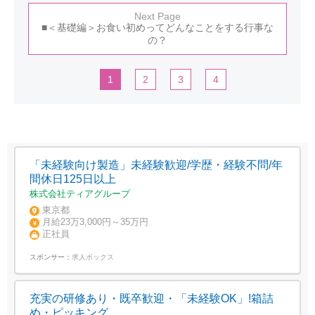
Next Page
■＜基礎編＞お食い初めってどんなことをする行事な
の？
1
2
3
4
「未経験向け製造」未経験歓迎/学歴・経験不問/年
間休日125日以上
株式会社ティアグループ
東京都
月給23万3,000円～35万円
正社員
スポンサー：
求人ボックス
充実の研修あり・既卒歓迎・「未経験OK」!箱詰
め・ピッキング