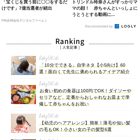
「宝くじを買う前に〇〇をするだ
トリンドル玲奈さんがすっかりマ
けです」7億当選者が続出
マの顔！ 赤ちゃんといっしょに
うとうとする動画に...
PR(合同会社デジタルファーム )
Recommended by
Ranking
[ 人気記事 ]
Baby&Kids
「10分でできる」自学ネタ【小5向け】60
選！面白くて先生に褒められるアイデア紹介
Baby&Kids
お食い初めの食器は100均でOK！ダイソーや
セリアなど、定番からおしゃれなお皿まで準
備して赤ちゃんをお祝い
Baby&Kids
【幼児のヘアアレンジ】簡単！薄毛や短い髪
の毛もOK！小さい女の子の髪型6選