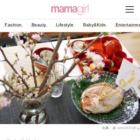
Fashion
Beauty
Lifestyle
Baby&Kids
Entertainm
出典：@
aohito830
さん