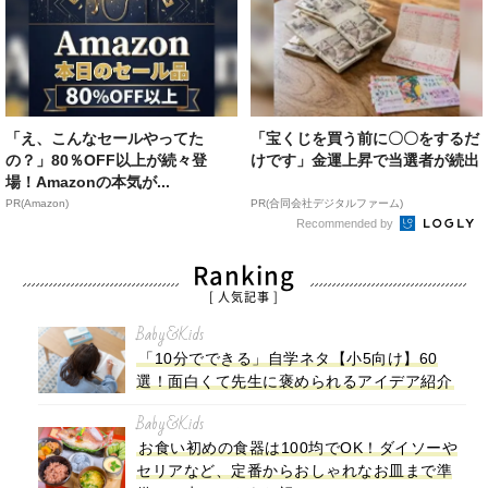
「え、こんなセールやってた
「宝くじを買う前に〇〇をするだ
の？」80％OFF以上が続々登
けです」金運上昇で当選者が続出
場！Amazonの本気が...
PR(Amazon)
PR(合同会社デジタルファーム)
Recommended by
Ranking
[ 人気記事 ]
Baby&Kids
「10分でできる」自学ネタ【小5向け】60
選！面白くて先生に褒められるアイデア紹介
Baby&Kids
お食い初めの食器は100均でOK！ダイソーや
セリアなど、定番からおしゃれなお皿まで準