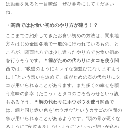
は動画を見ると一目瞭然！ぜひ参考にしてください
ね。
・関西ではお食い初めのやり方が違う！？
ここまでご紹介してきたお食い初めの方法は、関東地
方をはじめ全国各地で一般的に行われているもの。と
ころが、関西地方では少し違ったやり方でお食い初め
を行うそうです。
＊歯がための代わりにタコを使う
関
西では、“吸盤のようにキレイな歯並びになりますよう
に！”という想いを込めて、歯がための石の代わりにタ
コが用いられることがあります。また多くの幸せを願
う意味の多幸（たこう）とタコのごろ合わせという説
もあるそう。
＊鯛の代わりにホウボウを使う
関西で
は、鯛と同じ赤い色を“ホウボウ”というカサゴの仲間の
魚が用いられることがあるようです。“頭の骨が硬くな
るように”“夜泣きをしないように”といった想いが込め