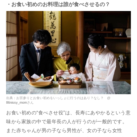
・お食い初めのお料理は誰が食べさせるの？
出典：お宮参りとお食い初めをいっしょに行うのはあり？なし？ @
86nissy_mom
さん
お食い初めの“食べさせ役”は、長寿にあやかるという意
味から家族の中で最年長の人が行うのが一般的です。
また赤ちゃんが男の子なら男性が、女の子なら女性