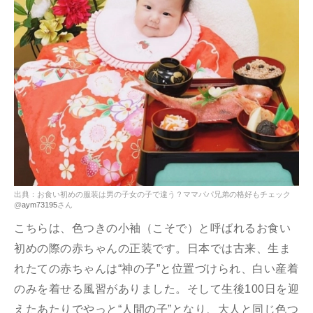
出典：お食い初めの服装は男の子女の子で違う？ママパパ兄弟の格好もチェック
@
aym73195
さん
こちらは、色つきの小袖（こそで）と呼ばれるお食い
初めの際の赤ちゃんの正装です。日本では古来、生ま
れたての赤ちゃんは“神の子”と位置づけられ、白い産着
のみを着せる風習がありました。そして生後100日を迎
えたあたりでやっと“人間の子”となり、大人と同じ色つ