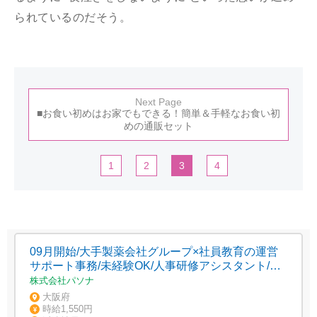
られているのだそう。
Next Page
■お食い初めはお家でもできる！簡単＆手軽なお食い初
めの通販セット
1
2
3
4
09月開始/大手製薬会社グループ×社員教育の運営
サポート事務/未経験OK/人事研修アシスタント/一
般事務
株式会社パソナ
大阪府
時給1,550円