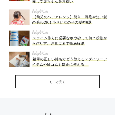
備して赤ちゃんをお祝い
Baby&Kids
【幼児のヘアアレンジ】簡単！薄毛や短い髪
の毛もOK！小さい女の子の髪型6選
Baby&Kids
スライム作りに必要なホウ砂って何？役割か
ら作り方、注意点まで徹底解説
Baby&Kids
鉛筆の正しい持ち方どう教える？ダイソーア
イテムや輪ゴムも矯正に使える！
もっと見る