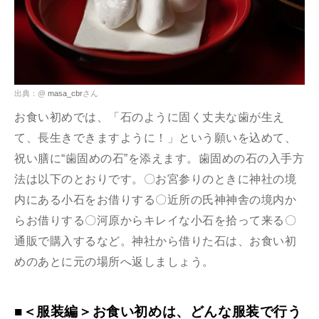
出典：@
masa_cbr
さん
お食い初めでは、「石のように固く丈夫な歯が生え
て、長生きできますように！」という願いを込めて、
祝い膳に“歯固めの石”を添えます。歯固めの石の入手方
法は以下のとおりです。〇お宮参りのときに神社の境
内にある小石をお借りする〇近所の氏神神舎の境内か
らお借りする〇河原からキレイな小石を拾って来る〇
通販で購入するなど。神社から借りた石は、お食い初
めのあとに元の場所へ返しましょう。
■＜服装編＞お食い初めは、どんな服装で行う