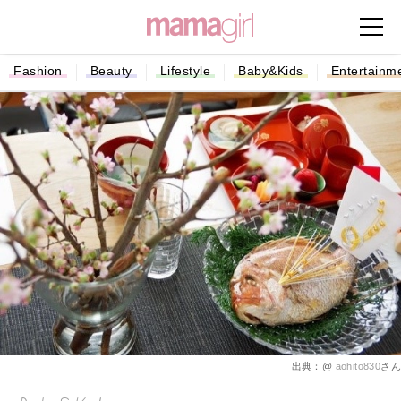
Fashion
Beauty
Lifestyle
Baby&Kids
Entertainm
出典：@
aohito830
さん