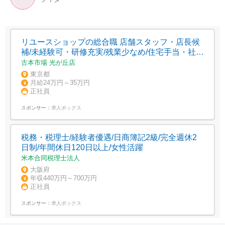
リユースショップの総合職 店舗スタッフ・店長候
補/未経験可・研修充実/残業少なめ/住宅手当・社宅
制度
古本市場 光が丘店
東京都
月給24万円～35万円
正社員
スポンサー：
求人ボックス
税務・税理士/経験者優遇/日商簿記2級/完全週休2
日制/年間休日120日以上/女性活躍
米本合同税理士法人
大阪府
年収440万円～700万円
正社員
スポンサー：
求人ボックス