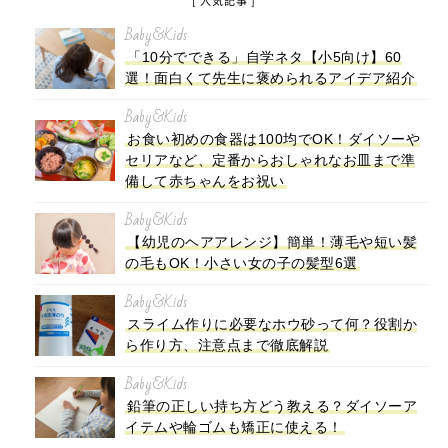
[ 人気記事 ]
Baby&Kids
「10分でできる」自学ネタ【小5向け】60
選！面白くて先生に褒められるアイデア紹介
Baby&Kids
お食い初めの食器は100均でOK！ダイソーや
セリアなど、定番からおしゃれなお皿まで準
備して赤ちゃんをお祝い
Baby&Kids
【幼児のヘアアレンジ】簡単！薄毛や短い髪
の毛もOK！小さい女の子の髪型6選
Baby&Kids
スライム作りに必要なホウ砂って何？役割か
ら作り方、注意点まで徹底解説
Baby&Kids
鉛筆の正しい持ち方どう教える？ダイソーア
イテムや輪ゴムも矯正に使える！