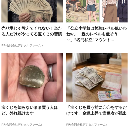
売り場じゃ教えてくれない！当た
「公立小学校は勉強レベル低いわ
る人だけがやってる宝くじの習慣
ねw」「親のレベルも低そう
～」“名門私立”マウント...
PR(合同会社デジタルファーム )
宝くじを知らないまま買う人ほ
「宝くじを買う前に〇〇をするだ
ど、外れ続けます
けです」金運上昇で当選者が続出
PR(合同会社デジタルファーム)
PR(合同会社デジタルファーム)