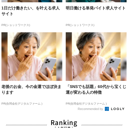
1日だけ働きたい、を叶える求人
明日働ける単発バイト求人サイト
サイト
PR(ショットワークス)
PR(ショットワークス)
老後のお金、今の金運でほぼ決ま
「SNSでも話題」60代から宝くじ
ります
運が変わる人の特徴
PR(合同会社デジタルファーム )
PR(合同会社デジタルファーム )
Recommended by
Ranking