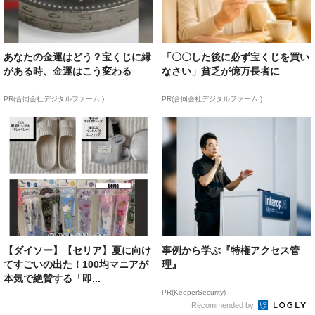
あなたの金運はどう？宝くじに縁
「〇〇した後に必ず宝くじを買い
がある時、金運はこう変わる
なさい」貧乏が億万長者に
PR(合同会社デジタルファーム )
PR(合同会社デジタルファーム )
【ダイソー】【セリア】夏に向け
事例から学ぶ『特権アクセス管
てすごいの出た！100均マニアが
理』
本気で絶賛する「即...
PR(KeeperSecurity)
Recommended by