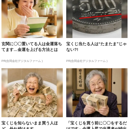
玄関に〇〇置いてる人は金運落ち
宝くじ当たる人は“たまたま”じゃ
てます…金運を上げる方法とは
ない?!
PR(合同会社デジタルファーム )
PR(合同会社デジタルファーム )
宝くじを知らないまま買う人ほ
「宝くじを買う前に〇〇をするだ
ど、外れ続けます
けです」金運上昇で当選者が続出