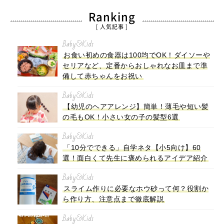
Ranking
[ 人気記事 ]
Baby&Kids
お食い初めの食器は100均でOK！ダイソーや
セリアなど、定番からおしゃれなお皿まで準
備して赤ちゃんをお祝い
Baby&Kids
【幼児のヘアアレンジ】簡単！薄毛や短い髪
の毛もOK！小さい女の子の髪型6選
Baby&Kids
「10分でできる」自学ネタ【小5向け】60
選！面白くて先生に褒められるアイデア紹介
Baby&Kids
スライム作りに必要なホウ砂って何？役割か
ら作り方、注意点まで徹底解説
Baby&Kids