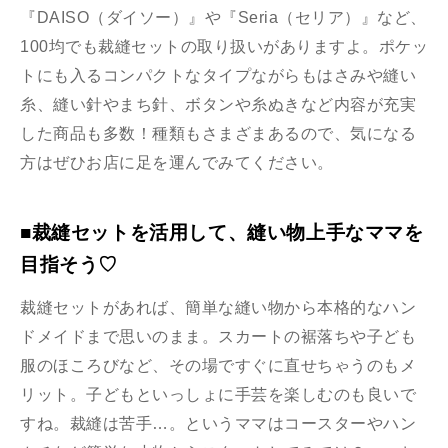
『DAISO（ダイソー）』や『Seria（セリア）』など、
100均でも裁縫セットの取り扱いがありますよ。ポケッ
トにも入るコンパクトなタイプながらもはさみや縫い
糸、縫い針やまち針、ボタンや糸ぬきなど内容が充実
した商品も多数！種類もさまざまあるので、気になる
方はぜひお店に足を運んでみてください。
■裁縫セットを活用して、縫い物上手なママを
目指そう♡
裁縫セットがあれば、簡単な縫い物から本格的なハン
ドメイドまで思いのまま。スカートの裾落ちや子ども
服のほころびなど、その場ですぐに直せちゃうのもメ
リット。子どもといっしょに手芸を楽しむのも良いで
すね。裁縫は苦手…。というママはコースターやハン