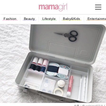
Fashion
Beauty
Lifestyle
Baby&Kids
Entertainm
出典：@
safaiapo925
さん