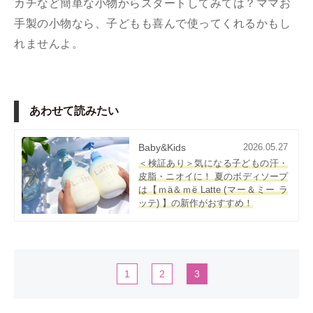
カチなど簡単な小物からスタートしてみては？ママお
手製の小物なら、子どもも喜んで使ってくれるかもし
れませんよ。
あわせて読みたい
Baby&Kids
2026.05.27
＜検証あり＞気になる子どもの汗・
皮脂・ニオイに！ 夏のボディソープ
は【ｍä＆ｍë Latte (マー＆ミー ラ
ッテ) 】の新作がおすすめ！
1
2
3