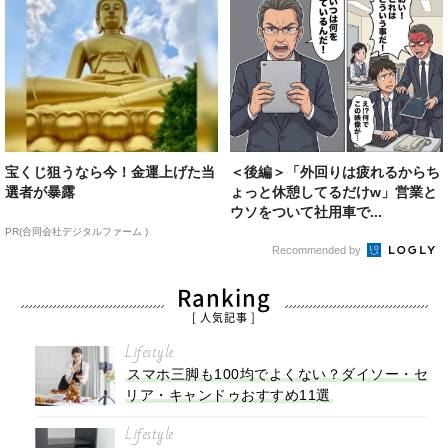
宝くじ狙うなら今！金運上げた当
＜後編＞「外回りは疲れるからち
選者が暴露
ょっと休憩してるだけw」営業と
ウソをついて社用車で...
PR(合同会社デジタルファーム )
Recommended by
Ranking
[ 人気記事 ]
Lifestyle
スマホ三脚も100均でよくない？ダイソー・セ
リア・キャンドゥおすすめ11選
Lifestyle