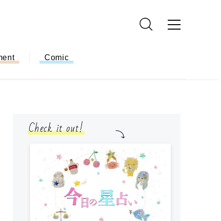
ment
Comic
Check it out!
モ
方
ー