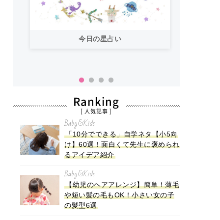
今日の星占い
「お
い！
Ranking
[ 人気記事 ]
Baby&Kids
「10分でできる」自学ネタ【小5向
け】60選！面白くて先生に褒められ
るアイデア紹介
Baby&Kids
【幼児のヘアアレンジ】簡単！薄毛
や短い髪の毛もOK！小さい女の子
の髪型6選