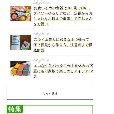
Baby&Kids
お食い初めの食器は100均でOK！
ダイソーやセリアなど、定番からお
しゃれなお皿まで準備して赤ちゃん
をお祝い
Baby&Kids
スライム作りに必要なホウ砂って
何？役割から作り方、注意点まで徹
底解説
Baby&Kids
エコな牛乳パック工作！夏休みの宿
題にも♡家族で楽しめるアイデア12
選
もっと見る