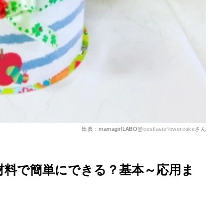
出典：mamagirlLABO@
cestlavieflowercake
さん
材料で簡単にできる？基本～応用ま